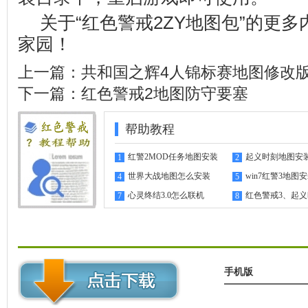
关于“红色警戒2ZY地图包”的更
家园
！
上一篇：
共和国之辉4人锦标赛地图修改
下一篇：
红色警戒2地图防守要塞
帮助教程
红警2MOD任务地图安装
起义时刻地图安
1
2
指南
世界大战地图怎么安装
win7红警3地图
4
5
心灵终结3.0怎么联机
红色警戒3、起
7
8
机教程
手机版