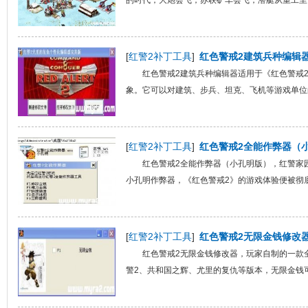
的时代，大炮会飞，苏联矿车会飞，潜艇从重工里飞
[
红警2补丁工具
]
红色警戒2建筑兵种编辑
红色警戒2建筑兵种编辑器适用于《红色警戒
象。它可以对建筑、步兵、坦克、飞机等游戏单位的
[
红警2补丁工具
]
红色警戒2全能作弊器（
红色警戒2全能作弊器（小孔明版），红警家
小孔明作弊器，《红色警戒2》的游戏体验便被彻底
[
红警2补丁工具
]
红色警戒2无限金钱修改
红色警戒2无限金钱修改器，玩家自制的一款
警2、共和国之辉、尤里的复仇等版本，无限金钱可