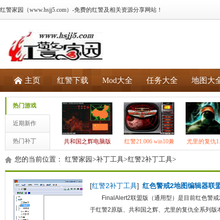
红警家园（www.hsjj5.com）-免费的红警及相关资源分享网站！
主页
红警下载
Mod大全
任务大全
地图大
热门游戏
近期新作
热门补丁
共和国之辉电脑版
红警21.006 win10兼
尤里的复仇1.
（win10兼容）
容版
美版
您的当前位置：
红警家园
>
补丁工具
>
红警2补丁工具
>
[
红警2补丁工具
]
红色警戒2地图编辑器联
FinalAlert2联盟版（通用型）是目前红
于红警2原版、共和国之辉、尤里的复仇全系列版本