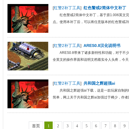
[
红警2补丁工具
]
红色警戒2简体中文补丁
红色警戒2简体中文补丁，基于原1.006英
点。使用本补丁后，可以将任意版本的红色警戒2转
[
红警2补丁工具
]
ARES0.8汉化说明书
ARES0.8带来了诸多新特性和功能，对于
全英文的操作界面和说明文档着实令人头疼，今天，就
[
红警2补丁工具
]
共和国之辉超强ai
共和国之辉超强ai下载，这是一款玩家自制的红
简单，网上关于共和国之辉ai加强过于稀少，作者因
首页
1
2
3
4
5
6
7
8
9