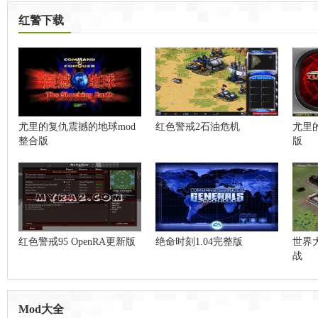
红警下载
尤里的复仇震撼的地球mod
红色警戒2石油危机
尤里的
整合版
版
红色警戒95 OpenRA更新版
绝命时刻1.04完整版
世界
战
Mod大全