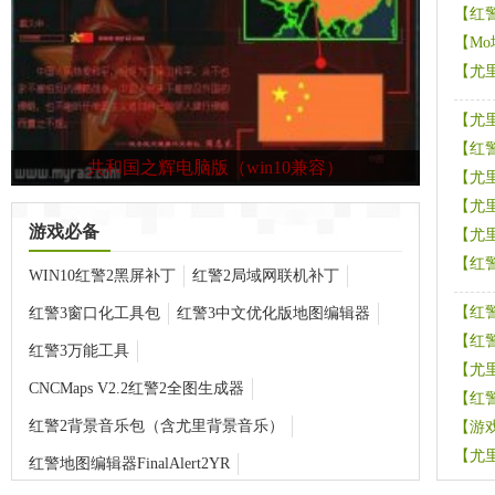
【
红
【
M
【
尤
【
尤
【
红
红警21.006 win10兼容版
【
尤
【
尤
游戏必备
【
尤
【
红
WIN10红警2黑屏补丁
红警2局域网联机补丁
【
红
红警3窗口化工具包
红警3中文优化版地图编辑器
【
红
红警3万能工具
【
尤里
CNCMaps V2.2红警2全图生成器
【
红
红警2背景音乐包（含尤里背景音乐）
【
游
【
尤
红警地图编辑器FinalAlert2YR