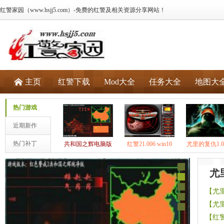
红警家园（www.hsjj5.com）-免费的红警及相关资源分享网站！
主页
红警下载
Mod大全
任务大全
地图大
热门游戏
近期新作
热门补丁
共和国之辉电脑版
红警21.006 win10
尤里的复仇1.0
（win10兼容）
兼容版
美版
尤
【
尤
【
尤
【
红