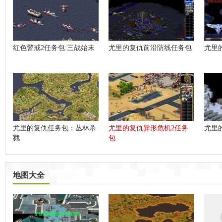
红色警戒2任务包:三战始末
尤里的复仇前沿防线任务包
尤里
尤里的复仇任务包：丛林杀
尤里的复仇异形危机2任务
尤里
戮
包
地图大全