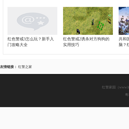
红色警戒3怎么玩？新手入
红色警戒2诱杀对方狗狗的
共和
门攻略大全
实用技巧
脑？
1v7
友情链接：
红警之家
红警家园（www.hsjj
粤I