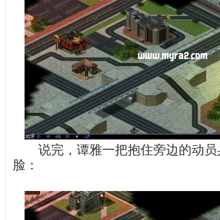
说完，谭雅一把抱住旁边的动员
脸：