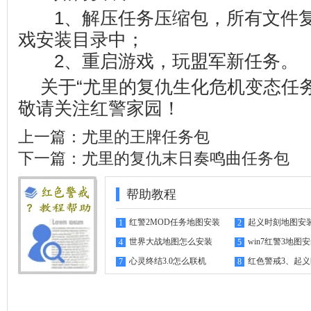
1、解压任务压缩包，所有文件复
戏安装目录中；
2、重启游戏，玩盟军新任务。
关于“尤里的复仇生化危机变态任
敬请关注
红警家园
！
上一篇：
尤里的王牌任务包
下一篇：
尤里的复仇末日奏鸣曲任务包
帮助教程
红警2MOD任务地图安装
起义时刻地图安
1
2
指南
世界大战地图怎么安装
win7红警3地图
4
5
心灵终结3.0怎么联机
红色警戒3、起
7
8
机教程