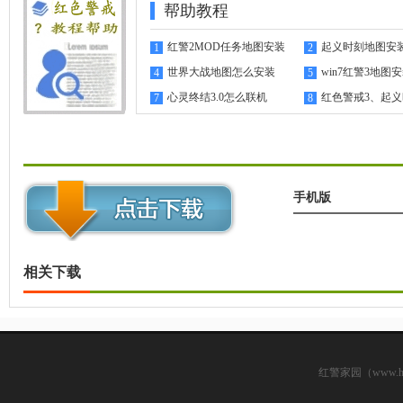
帮助教程
红警2MOD任务地图安装
起义时刻地图安
1
2
指南
世界大战地图怎么安装
win7红警3地图
4
5
心灵终结3.0怎么联机
红色警戒3、起
7
8
机教程
手机版
相关下载
红警家园（www.hsjj