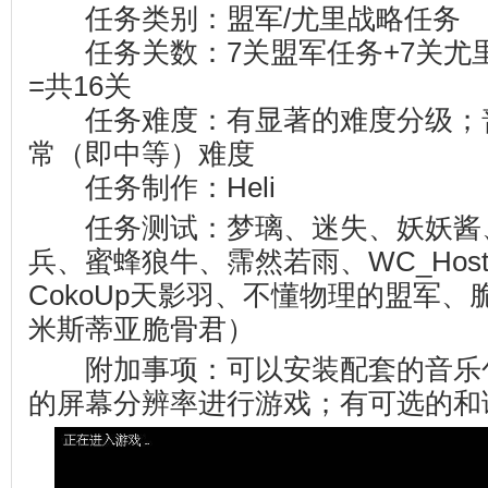
任务类别：盟军/尤里战略任务
任务关数：7关盟军任务+7关尤里
=共16关
任务难度：有显著的难度分级；
常（即中等）难度
任务制作：Heli
任务测试：梦璃、迷失、妖妖酱、P
兵、蜜蜂狼牛、霈然若雨、WC_Host、Eo
CokoUp天影羽、不懂物理的盟军、脆
米斯蒂亚脆骨君）
附加事项：可以安装配套的音乐
的屏幕分辨率进行游戏；有可选的和