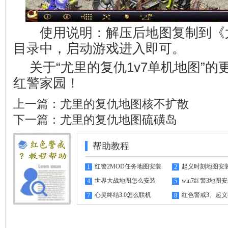
使用说明：解压后地图复制到《
目录中，启动游戏进入即可。
关于“尤里的复仇1v7单机地图”
红警家园
！
上一篇：
尤里的复仇地图核不扩散
下一篇：
尤里的复仇地图硫磺岛
帮助教程
红警2MOD任务地图安装
起义时刻地图安
1
2
指南
世界大战地图怎么安装
win7红警3地图
4
5
心灵终结3.0怎么联机
红色警戒3、起
7
8
机教程