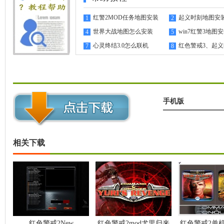
红警2MOD任务地图安装
起义时刻地图安
1
2
指南
世界大战地图怎么安装
win7红警3地图
4
5
心灵终结3.0怎么联机
红色警戒3、起
7
8
机教程
手机版
相关下载
红色警戒2New
红色警戒2mod尤里归来
红色警戒2单机