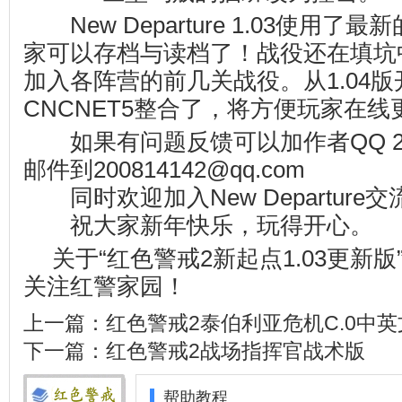
New Departure 1.03使用了最
家可以存档与读档了！战役还在填坑中
加入各阵营的前几关战役。从1.04版
CNCNET5整合了，将方便玩家在
如果有问题反馈可以加作者QQ 200
邮件到200814142@qq.com
同时欢迎加入New Departure交流群
祝大家新年快乐，玩得开心。
关于“红色警戒2新起点1.03更新
关注
红警家园
！
上一篇：
红色警戒2泰伯利亚危机C.0中英
下一篇：
红色警戒2战场指挥官战术版
帮助教程