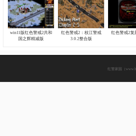
win11版红色警戒2共和
红色警戒2：枝江警戒
红色警戒2复
国之辉精减版
3.0.2整合版
红警家园（www.hsjj