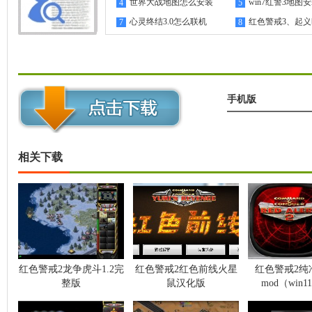
指南
世界大战地图怎么安装
win7红警3地图
4
5
心灵终结3.0怎么联机
红色警戒3、起
7
8
机教程
手机版
相关下载
红色警戒2龙争虎斗1.2完
红色警戒2红色前线火星
红色警戒2纯
整版
鼠汉化版
mod（win