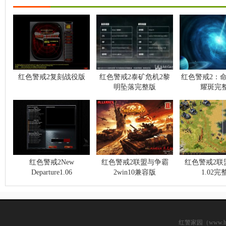
红色警戒2复刻战役版
红色警戒2泰矿危机2黎
红色警戒2：
明坠落完整版
耀斑完
（1.0.29B
红色警戒2New
红色警戒2联盟与争霸
红色警戒2联
Departure1.06
2win10兼容版
1.02完
红警家园（www.hsjj