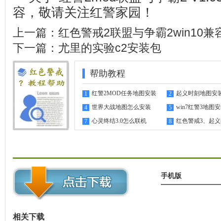
容，敬请关注
红警家园
！
上一篇：
红色警戒2联盟与争霸2win10兼
下一篇：
尤里的实验c2安装包
帮助教程
红警2MOD任务地图安装
起义时刻地图安
1
2
指南
世界大战地图怎么安装
win7红警3地图
4
5
心灵终结3.0怎么联机
红色警戒3、起
7
8
机教程
手机版
相关下载