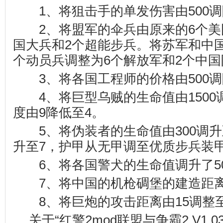
1、将狙击手的单发伤害由500调降
2、将盟军的伞兵由原来的6个美
国大兵和2个超能步兵。将苏军和中
个动员兵调整为6个解放军和2个中
3、将各国工程师的价格由500调降
4、将巨型乌贼的生命值由1500调
度由9降低至4。
5、将伪装者的生命值由300调升至
升至7，护甲从无甲调至优质步兵装
6、将各国警犬的生命值调升了5
7、将中国的机枪碉堡的建造距离
8、将巨炮的攻击距离由15调整至
关于“红警2mod联盟与争霸2 V1.