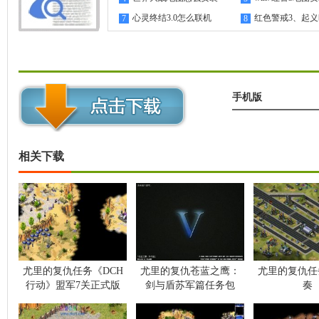
心灵终结3.0怎么联机
红色警戒3、起
7
8
机教程
手机版
相关下载
尤里的复仇任务《DCH
尤里的复仇苍蓝之鹰：
尤里的复仇任
行动》盟军7关正式版
剑与盾苏军篇任务包
奏