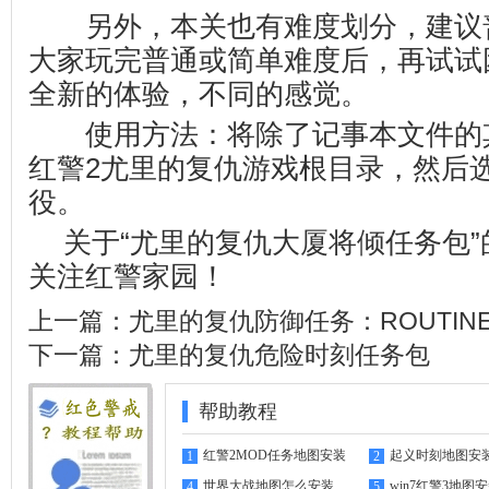
另外，本关也有难度划分，建议
大家玩完普通或简单难度后，再试试
全新的体验，不同的感觉。
使用方法：将除了记事本文件的
红警2尤里的复仇游戏根目录，然后
役。
关于“尤里的复仇大厦将倾任务包
关注
红警家园
！
上一篇：
尤里的复仇防御任务：ROUTINE
下一篇：
尤里的复仇危险时刻任务包
帮助教程
红警2MOD任务地图安装
起义时刻地图安
1
2
指南
世界大战地图怎么安装
win7红警3地图
4
5