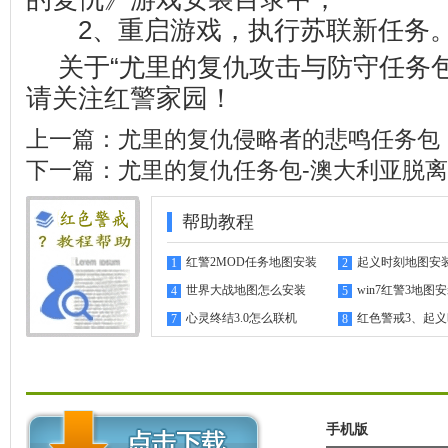
2、重启游戏，执行苏联新任务
关于“尤里的复仇攻击与防守任务
请关注
红警家园
！
上一篇：
尤里的复仇侵略者的悲鸣任务包
下一篇：
尤里的复仇任务包-澳大利亚脱
帮助教程
红警2MOD任务地图安装
起义时刻地图安
1
2
指南
世界大战地图怎么安装
win7红警3地图
4
5
心灵终结3.0怎么联机
红色警戒3、起
7
8
机教程
手机版