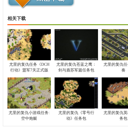
相关下载
尤里的复仇任务《DCH
尤里的复仇苍蓝之鹰：
尤里的复仇任
行动》盟军7关正式版
剑与盾苏军篇任务包
奏
尤里的复仇小游戏任务:
尤里的复仇《零号行
尤里的复仇英
空中炮艇
动》任务包
务包