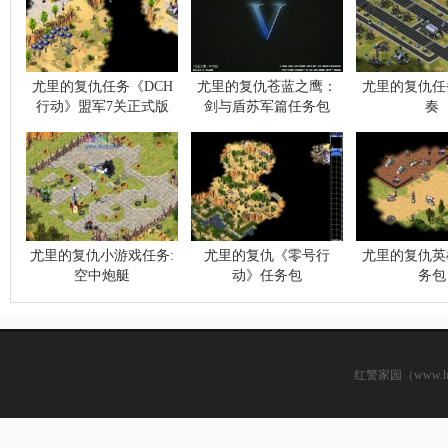
尤里的复仇任务《DCH
尤里的复仇苍蓝之鹰：
尤里的复仇任
行动》盟军7关正式版
剑与盾苏军篇任务包
奏
尤里的复仇小游戏任务:
尤里的复仇《零号行
尤里的复仇英
空中炮艇
动》任务包
务包
红警家园（www.hsjj