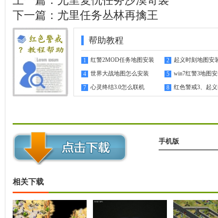
上一篇：
尤里复仇任务沙漠奇袭
下一篇：
尤里任务丛林再擒王
帮助教程
红警2MOD任务地图安装
起义时刻地图安
1
2
指南
世界大战地图怎么安装
win7红警3地图
4
5
心灵终结3.0怎么联机
红色警戒3、起
7
8
机教程
手机版
相关下载