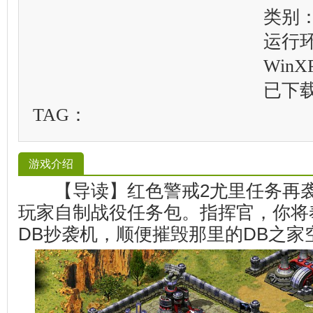
类别
运行
WinXP
已下
TAG：
游戏介绍
【导读】红色警戒2尤里任务再袭
玩家自制战役任务包。指挥官，你将
DB抄袭机，顺便摧毁那里的DB之家