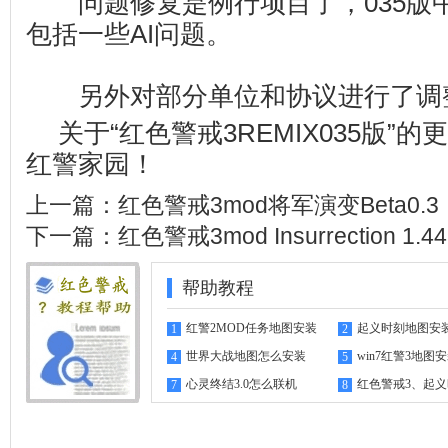
问题修复是例行项目了，035版中
包括一些AI问题。
另外对部分单位和协议进行了调
关于“红色警戒3REMIX035版”
红警家园
！
上一篇：
红色警戒3mod将军演变Beta0.3
下一篇：
红色警戒3mod Insurrection 1.44
帮助教程
红警2MOD任务地图安装
起义时刻地图安
1
2
指南
世界大战地图怎么安装
win7红警3地图
4
5
心灵终结3.0怎么联机
红色警戒3、起
7
8
机教程