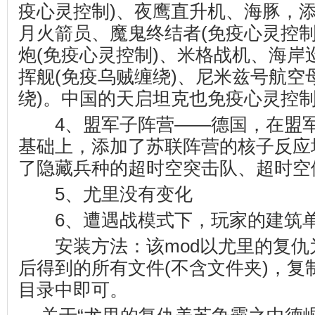
疫心灵控制)、夜鹰直升机、海豚，
月火箭员、魔鬼终结者(免疫心灵控制
炮(免疫心灵控制)、米格战机、海岸
挥舰(免疫乌贼缠绕)、尼米兹号航空
绕)。中国的天启坦克也免疫心灵控
4、盟军子阵营——德国，在盟军
基础上，添加了苏联阵营的核子反应堆
了隐藏兵种的超时空突击队、超时空
5、尤里没有变化
6、遭遇战模式下，玩家的建筑单
安装方法：该mod以尤里的复仇
后得到的所有文件(不含文件夹)，复
目录中即可。