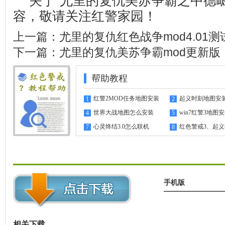
关于“尤里的复仇美苏争霸之中德崛
容，敬请关注
红警家园
！
上一篇：
尤里的复仇红色战争mod4.01测
下一篇：
尤里的复仇美苏争霸mod更新版
帮助教程
红警2MOD任务地图安装
起义时刻地图安
1
2
指南
世界大战地图怎么安装
win7红警3地图
4
5
心灵终结3.0怎么联机
红色警戒3、起
7
8
机教程
手机版
相关下载