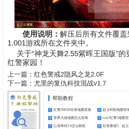
使用说明：
解压后所有文件覆盖
1.001游戏所在文件夹中。
关于“神龙天舞2.55紫晖王国版”
红警家园
！
上一篇：
红色警戒2隐风之龙2.0F
下一篇：
尤里的复仇科技混战v1.7
帮助教程
红警2MOD任务地图安装
起义时刻地图安
1
2
指南
世界大战地图怎么安装
win7红警3地图
4
5
心灵终结3.0怎么联机
红色警戒3、起
7
8