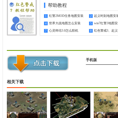
帮助教程
红警2MOD任务地图安装
起义时刻地图安
1
2
指南
世界大战地图怎么安装
win7红警3地图
4
5
心灵终结3.0怎么联机
红色警戒3、起
7
8
机教程
手机版
相关下载