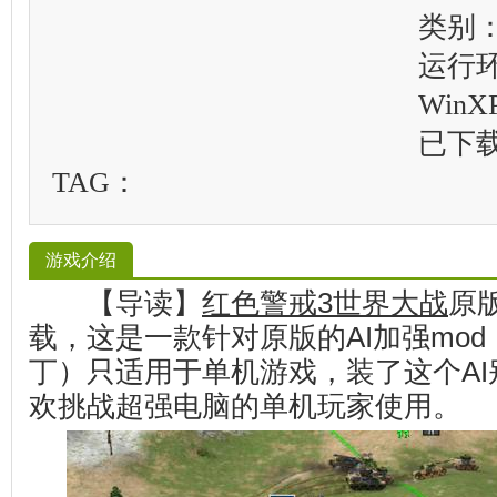
类别
运行
WinXP
已下
TAG：
游戏介绍
【导读】
红色警戒3世界大战
原版
载，这是一款针对原版的AI加强mod，
丁）只适用于单机游戏，装了这个AI
欢挑战超强电脑的单机玩家使用。