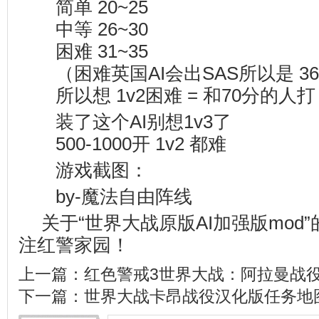
简单 20~25
中等 26~30
困难 31~35
（困难英国AI会出SAS所以是 36~
所以想 1v2困难 = 和70分的人打
装了这个AI别想1v3了
500-1000开 1v2 都难
游戏截图：
by-魔法自由阵线
关于“世界大战原版AI加强版mod
注
红警家园
！
上一篇：
红色警戒3世界大战：阿拉曼战
下一篇：
世界大战卡昂战役汉化版任务地