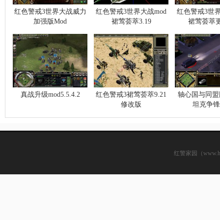
红色警戒3世界大战威力
红色警戒3世界大战mod
红色警戒3世界
加强版Mod
裙莺荟萃3.19
裙莺荟萃
真战升级mod5.5.4.2
红色警戒3裙莺荟萃9.21
轴心国与同盟
修改版
坦克争锋
红警家园（www.hsjj