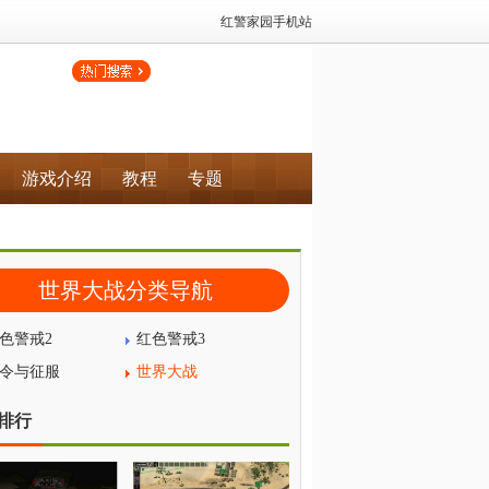
红警家园手机站
游戏介绍
教程
专题
世界大战分类导航
色警戒2
红色警戒3
令与征服
世界大战
排行