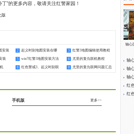
y补丁”的更多内容，敬请关注
红警家园
！
化版
轴心
图安装
起义时刻地图安装在哪
红警3地图编辑使用教程
2
3
安装
win7红警3地图安装方法
尤里的复仇联机教程
5
6
轴
联机
红色警戒3、起义时刻联
尤里的复仇联网问题汇总
8
9
轴心
机教程
轴心
红色
红
手机版
更多>>