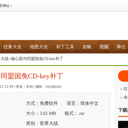
分享网站！
任务大全
地图大全
补丁工具
攻略
视频
单位
界大战
>轴心国与同盟国免CD-key补丁
同盟国免CD-key补丁
2 12:49 | 来源：未知 | 编辑：hongjing3
红
命
方式：免费软件
语言：简体中文
下载
大小：3.82 MB
格式：.rar
类别：世界大战