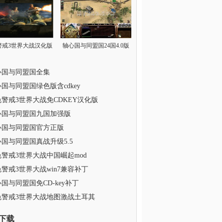
警戒3世界大战汉化版
轴心国与同盟国24国4.0版
心国与同盟国全集
国与同盟国绿色版含cdkey
警戒3世界大战免CDKEY汉化版
心国与同盟国九国加强版
心国与同盟国官方正版
国与同盟国真战升级5.5
警戒3世界大战中国崛起mod
警戒3世界大战win7兼容补丁
国与同盟国免CD-key补丁
色警戒3世界大战地图激战土耳其
下载