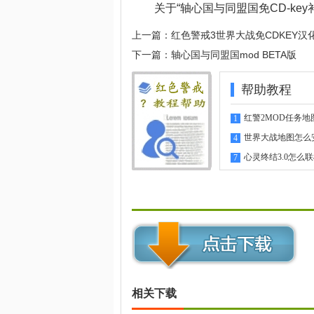
关于“轴心国与同盟国免CD-ke
上一篇：
红色警戒3世界大战免CDKEY汉
下一篇：
轴心国与同盟国mod BETA版
帮助教程
红警2MOD任务地
1
指南
世界大战地图怎么
4
心灵终结3.0怎么
7
相关下载