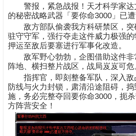
警报，紧急战报！天才科学家达
的秘密战略武器「要你命3000」已
敌方部队偷袭我方科研禁区，突
驻守守军，强行夺走这件威力极强的
押运至敌后要塞进行军事化改造。
敌军野心勃勃，企图借助这件非
阵地、横扫整片战区，战局岌岌可危
指挥官，即刻整备军队，深入敌
防线与火力封锁，肃清沿途阻碍，捣
施，务必完整夺回要你命3000，扼
方阵营安全！