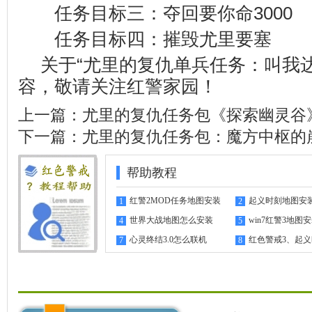
任务目标三：夺回要你命3000
任务目标四：摧毁尤里要塞
关于“尤里的复仇单兵任务：叫我
容，敬请关注
红警家园
！
上一篇：
尤里的复仇任务包《探索幽灵谷》
下一篇：
尤里的复仇任务包：魔方中枢的
帮助教程
红警2MOD任务地图安装
起义时刻地图安
1
2
指南
世界大战地图怎么安装
win7红警3地图
4
5
心灵终结3.0怎么联机
红色警戒3、起
7
8
机教程