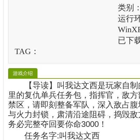
类别
运行
WinXP
已下
TAG：
游戏介绍
【导读】叫我达文西是玩家自制的
里的复仇单兵任务包，指挥官，敌方
禁区，请即刻整备军队，深入敌占腹
与火力封锁，肃清沿途阻碍，捣毁敌
务必完整夺回要你命3000！
任务名字:叫我达文西