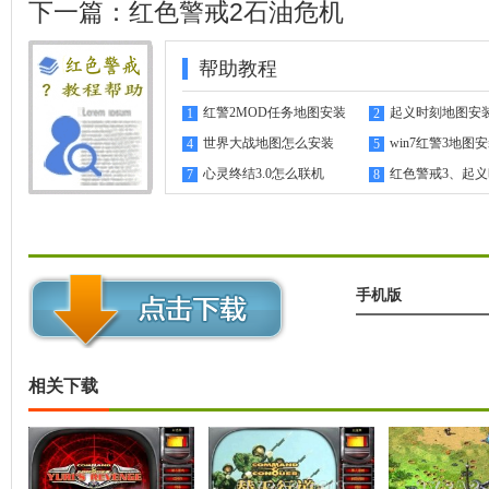
下一篇：
红色警戒2石油危机
帮助教程
红警2MOD任务地图安装
起义时刻地图安
1
2
指南
世界大战地图怎么安装
win7红警3地图
4
5
心灵终结3.0怎么联机
红色警戒3、起
7
8
机教程
手机版
相关下载