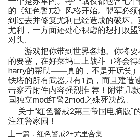
一个是苏军的。每个战役都包含七个
的《红色警戒》风格开始。盟军必须
到过去并修复尤利已经造成的破坏。
尤利，一方面还处心积虑的想打败盟
对头。
游戏把你带到世界各地。你将要在al
的要塞，在好莱坞山上战斗（将会得到ram
harry的帮助——真的，不是开玩笑
铁塔的所有武器只有1员，而且建造
击察看附件内容强烈推 荐！附带几款m
国独立mod红警2mod之殊死决战。
关于“红色警戒2第三帝国电脑版”
注
红警家园
！
上一篇：
红色警戒2+尤里合集