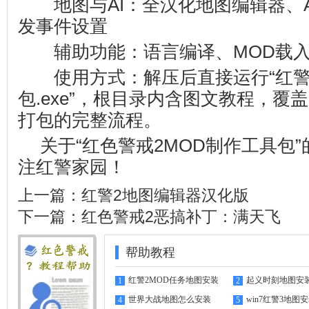
地图与AI：全汉化地图编辑器、A
发事件设置
辅助功能：语言编译、MOD载入
使用方式：解压后直接运行“红警2
包.exe”，根目录内含图文教程，覆
打包的完整流程。
关于“红色警戒2MOD制作工具包
注
红警家园
！
上一篇：
红警2地图编辑器汉化版
下一篇：
红色警戒2恶搞补丁：满天飞
帮助教程
红警2MOD任务地图安装
起义时刻地图安
1
2
指南
世界大战地图怎么安装
win7红警3地图
4
5