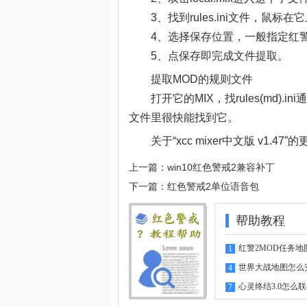
3、找到rules.ini文件，鼠标
4、选择保存位置，一般指定红
5、点保存即完成文件提取。
提取MOD的规则文件
打开它的MIX，找rules(md).ini通常
文件里很快能找到它。
关于“xcc mixer中文版 v1.4
上一篇：
win10红色警戒2兼容补丁
下一篇：
红色警戒2单位语音包
帮助教程
红警2MOD任务地
1
指南
世界大战地图怎么
4
心灵终结3.0怎么
7