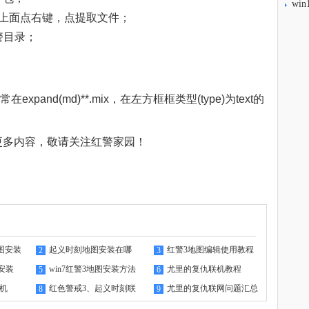
wi
在它上面点右键，点提取文件；
警目录；
在expand(md)**.mix，在左方框框类型(type)为text的
7”的更多内容，敬请关注
红警家园
！
图安装
起义时刻地图安装在哪
红警3地图编辑使用教程
2
3
安装
win7红警3地图安装方法
尤里的复仇联机教程
5
6
联机
红色警戒3、起义时刻联
尤里的复仇联网问题汇总
8
9
机教程