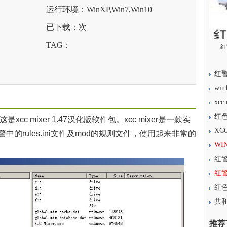
运行环境：WinXP,Win7,Win10
已下载：
次
TAG：
红
红警
wi
xcc
红色
cc mixer 1.47汉化版软件包。xcc mixer是一款实
XC
的rules.ini文件及mod的规则文件，使用起来非常的
WI
红
红
红色
共和
推荐