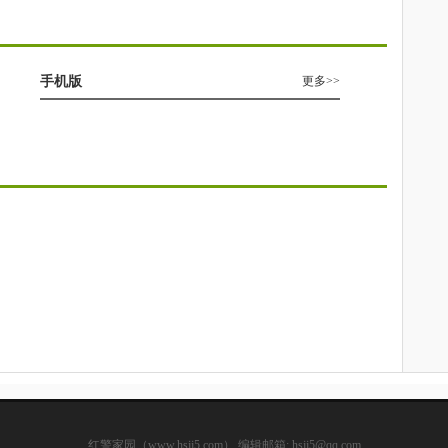
手机版
更多>>
红警家园（www.hsjj5.com） 编辑邮箱: hsjj5@qq.com