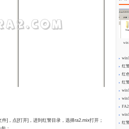
wi
wi
红警
红
红警
wi
wi
FA
wi
件]，点[打开]，进到红警目录，选择ra2.mix打开；
红
件包；