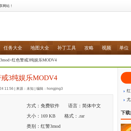
分享网站！
任务大全
地图大全
补丁工具
攻略
视频
单位
3mod
>红色警戒3纯娱乐MODV4
戒3纯娱乐MODV4
4 11:56 | 来源：未知 | 编辑：hongjing3
红
尤
方式：免费软件
语言：简体中文
下载
大小：169 KB
格式：.rar
类别：红警3mod