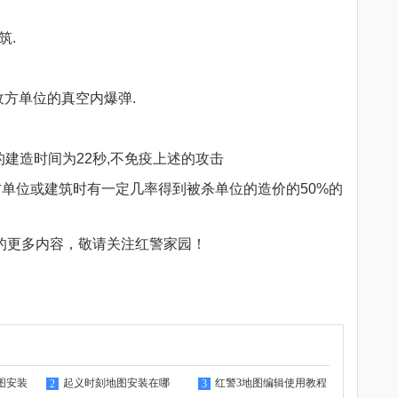
筑.
方单位的真空内爆弹.
建造时间为22秒,不免疫上述的攻击
位或建筑时有一定几率得到被杀单位的造价的50%的
”的更多内容，敬请关注
红警家园
！
图安装
起义时刻地图安装在哪
红警3地图编辑使用教程
2
3