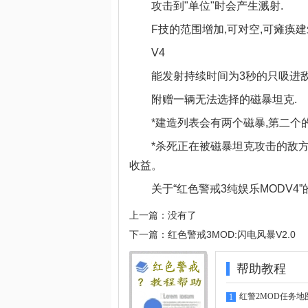
攻击到"单位"时会产生溅射.
F技的范围增加,可对空,可瘫痪建
V4
能发射持续时间为3秒的只吸进敌
附赠一辆无法选择的磁暴坦克.
*建造列表会有两个磁暴,第二个的
*杀死正在被磁暴坦克攻击的敌方单
收益。
关于“红色警戒3纯娱乐MODV4
上一篇：没有了
下一篇：
红色警戒3MOD:闪电风暴V2.0
帮助教程
红警2MOD任务地
1