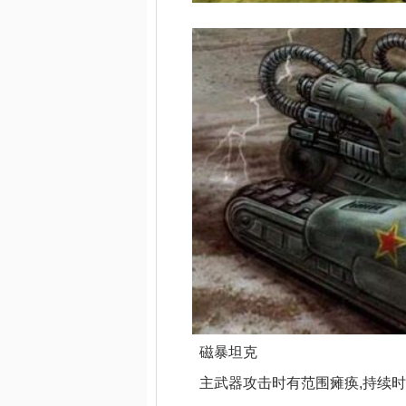
磁暴坦克
主武器攻击时有范围瘫痪,持续时