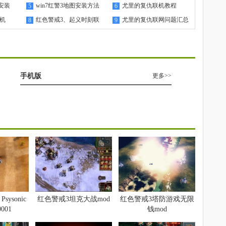
安装
win7红警3地图安装方法
尤里的复仇联机教程
5
6
联机
红色警戒3、起义时刻联
尤里的复仇联网问题汇总
8
9
机教程
手机版
更多>>
sysonic
红色警戒3坦克大战mod
红色警戒3塔防游戏无限
0001
钱mod