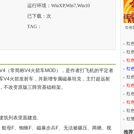
运行环境：WinXP,Win7,Win10
已下载：
次
TAG：
红色警
红色
红色
红色警
红色
4（常简称V4火箭车MOD），是作者打飞机的平定者
红色
军V4火箭发射车，并新增专属磁暴坦克，主打超远射
红色
，不改变原版三阵营基础框架。
红色
红色
红色
筑列表里面建造.
红警
母F、蜘蛛F、磁暴步兵F、无法被碾压、两栖、视
推荐