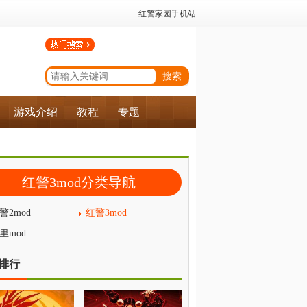
红警家园手机站
游戏介绍
教程
专题
红警3mod分类导航
警2mod
红警3mod
里mod
排行