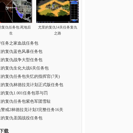
的复仇任务包:死地后
尤里的复仇14关任务复仇
生
之路
警任务之家血战任务包
里的复仇蓝色风暴任务包
里的复仇战争大型任务包
里的复仇生化大战6关任务包
里的复仇任务包失忆的指挥官(7关)
里的复仇林德拉克计划正式版任务包
的复仇1.001任务包罪与罚
里的复仇任务包紫色军团雪耻
色警戒2林德拉克计划3完整任务16关
里的复仇圣国战役任务包
下载