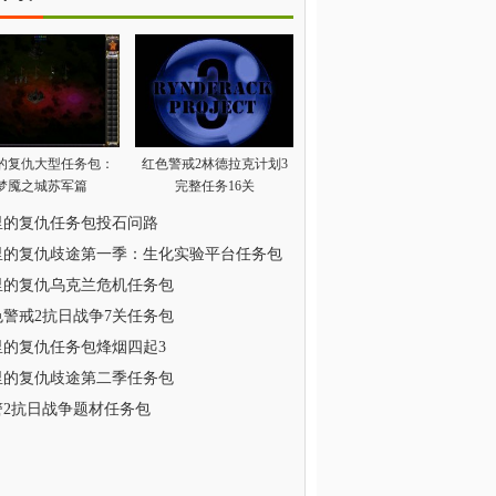
的复仇大型任务包：
红色警戒2林德拉克计划3
梦魇之城苏军篇
完整任务16关
里的复仇任务包投石问路
里的复仇歧途第一季：生化实验平台任务包
里的复仇乌克兰危机任务包
色警戒2抗日战争7关任务包
里的复仇任务包烽烟四起3
里的复仇歧途第二季任务包
警2抗日战争题材任务包