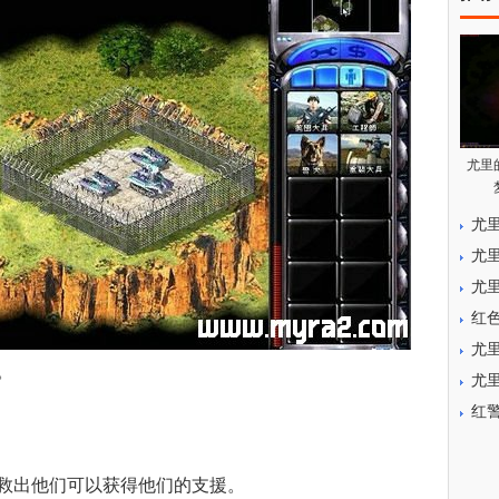
尤里
尤
尤
尤
红
尤
。
尤
红
出他们可以获得他们的支援。