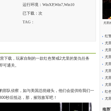
运行环境：WinXP,Win7,Win10
已下载：
次
TAG：
尤里
红
尤
尤
尤
营下载，玩家自制的一款红色警戒2尤里的复仇任务
尤
即可通关。
尤
尤里
尤
部队侦察，如与美国总统碰头，他们会提供给我们一
红
800秒后抵达，那，摧毁敌军吧！
尤
推荐