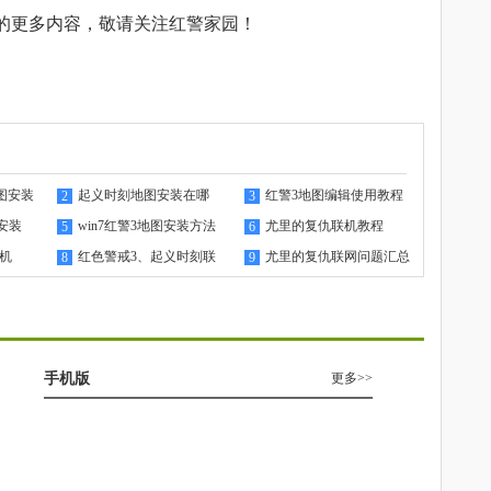
”的更多内容，敬请关注
红警家园
！
图安装
起义时刻地图安装在哪
红警3地图编辑使用教程
2
3
安装
win7红警3地图安装方法
尤里的复仇联机教程
5
6
联机
红色警戒3、起义时刻联
尤里的复仇联网问题汇总
8
9
机教程
手机版
更多>>