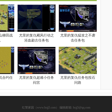
山梯田战
尤里的复仇飓风行动之
尤里的复仇猛攻之不袭
包
浴血勐古任务包
击任务包
机合约任
尤里的复仇超难小任务
尤里的复仇任务包投石
闷宫
问路
红警家园（www.hsjj5.com） 编辑邮箱: hsjj5@qq.com