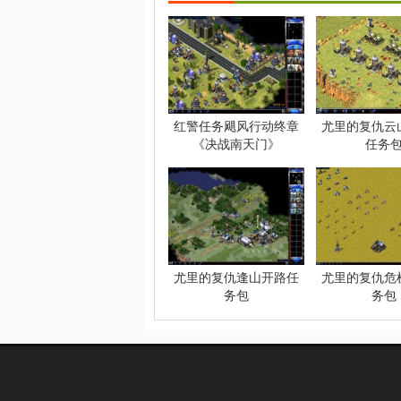
红警任务飓风行动终章
尤里的复仇云
《决战南天门》
任务
尤里的复仇逢山开路任
尤里的复仇危
务包
务包