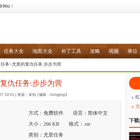
分享网站！
任务大全
地图大全
补丁工具
攻略
视频
单位
里任务
>尤里的复仇任务:步步为营
复仇任务:步步为营
7 10:51 | 来源：未知 | 编辑：hongjing3
红
尤
方式：免费软件
语言：简体中文
下载
大小：266 KB
格式：.rar
类别：尤里任务