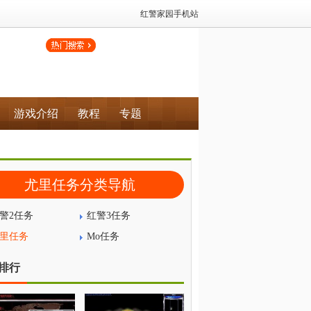
红警家园手机站
游戏介绍
教程
专题
尤里任务分类导航
警2任务
红警3任务
里任务
Mo任务
排行