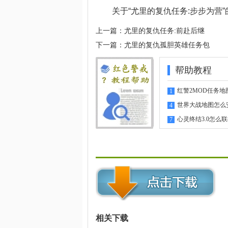
关于“尤里的复仇任务:步步为营
上一篇：
尤里的复仇任务:前赴后继
下一篇：
尤里的复仇孤胆英雄任务包
帮助教程
红警2MOD任务地
1
指南
世界大战地图怎么
4
心灵终结3.0怎么
7
相关下载