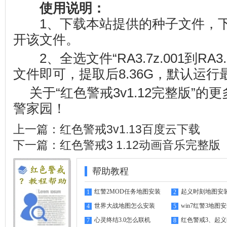
使用说明：
1、下载本站提供的种子文件，下
开该文件。
2、全选文件“RA3.7z.001到RA3.
文件即可，提取后8.36G，默认运行最新
关于“红色警戒3v1.12完整版”
警家园
！
上一篇：
红色警戒3v1.13百度云下载
下一篇：
红色警戒3 1.12动画音乐完整版
帮助教程
红警2MOD任务地图安装
起义时刻地图安
1
2
指南
世界大战地图怎么安装
win7红警3地图
4
5
心灵终结3.0怎么联机
红色警戒3、起
7
8