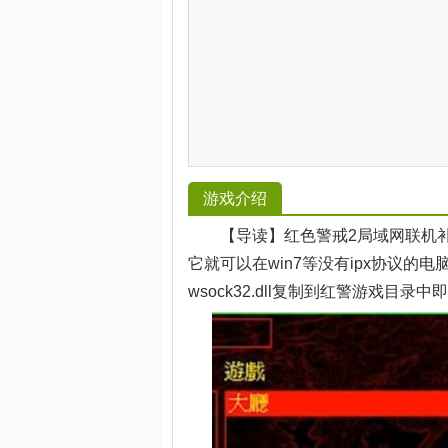
游戏介绍
【导读】红色警戒2局域网联机补
它就可以在win7等没有ipx协议
wsock32.dll复制到红警游戏目录中