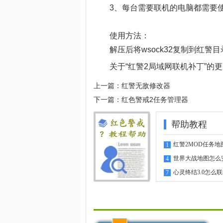
3、每台需要联机的电脑都需要使用
使用方法：
解压后将wsock32复制到红警目录
关于“红警2局域网联机补丁”的
上一篇：
红警无敌修改器
下一篇：
红色警戒2任务管理器
帮助教程
红警2MOD任务地
1
指南
世界大战地图怎么
4
心灵终结3.0怎么
7