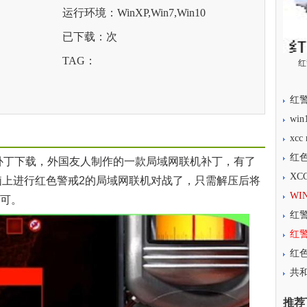
运行环境：WinXP,Win7,Win10
已下载：
次
TAG：
红
红警
wi
xcc
红色
丁下载，外国友人制作的一款局域网联机补丁，有了
XC
的电脑上进行红色警戒2的局域网联机对战了，只需解压后将
WI
即可。
红
红
红色
共和
推荐