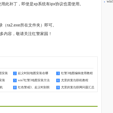
wi
此补丁，即使是xp系统有ipx协议也需使用。
（ra2.exe所在文件夹）即可。
更多内容，敬请关注
红警家园
！
图安装
起义时刻地图安装在哪
红警3地图编辑使用教程
2
3
安装
win7红警3地图安装方法
尤里的复仇联机教程
5
6
联机
红色警戒3、起义时刻联
尤里的复仇联网问题汇总
8
9
机教程