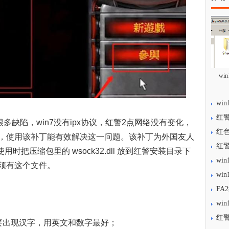
wi
wi
红警
缺陷，win7没有ipx协议，红警2点网络没有变化，
红
，使用该补丁能有效解决这一问题。该补丁为外国友人
红警
时把压缩包里的 wsock32.dll 放到红警安装目录下
wi
须有这个文件。
wi
FA
wi
；
红
出现汉字，用英文和数字最好；