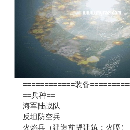
============装备=========
==兵种==
海军陆战队
反坦防空兵
火焰兵（建造前提建筑：火喷）