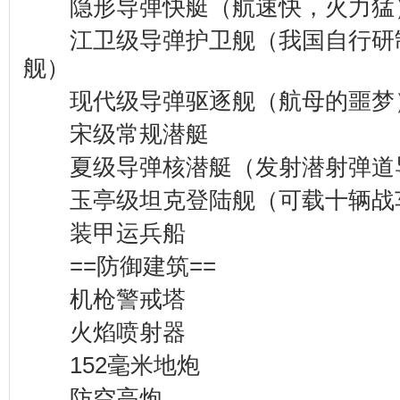
隐形导弹快艇（航速快，火力猛
江卫级导弹护卫舰（我国自行研
舰）
现代级导弹驱逐舰（航母的噩梦
宋级常规潜艇
夏级导弹核潜艇（发射潜射弹道
玉亭级坦克登陆舰（可载十辆战车
装甲运兵船
==防御建筑==
机枪警戒塔
火焰喷射器
152毫米地炮
防空高炮