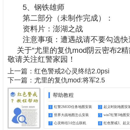
5、钢铁雄师
第二部分（未制作完成）：
资料片：澎湖之战
注意事项：遭遇战请不要勾选快
关于“尤里的复仇mod阴云密布2
敬请关注
红警家园
！
上一篇：
红色警戒2心灵终结2.0psi
下一篇：
尤里的复仇mod:将军2.5
帮助教程
红警2MOD任务地图安装
起义时刻地图安
1
2
指南
世界大战地图怎么安装
win7红警3地图
4
5
心灵终结3.0怎么联机
红色警戒3、起
7
8